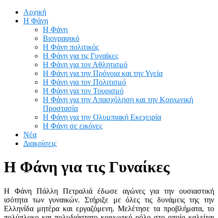
Αρχική
Η Φάνη
Η Φάνη
Βιογραφικό
Η Φάνη πολιτικός
Η Φάνη για τις Γυναίκες
Η Φάνη για τον Αθλητισμό
Η Φάνη για την Πρόνοια και την Υγεία
Η Φάνη για τον Πολιτισμό
Η Φάνη για τον Τουρισμό
Η Φάνη για την Απασχόληση και την Κοινωνική
Προστασία
Η Φάνη για την Ολυμπιακή Εκεχειρία
Η Φάνη σε εικόνες
Νέα
Διακρίσεις
Η Φάνη για τις Γυναίκες
Η Φάνη Πάλλη Πετραλιά έδωσε αγώνες για την ουσιαστική
ισότητα των γυναικών. Στήριξε με όλες τις δυνάμεις της την
Ελληνίδα μητέρα και εργαζόμενη. Μελέτησε τα προβλήματα, το
πολύπλοκο και πολυδιάστατο κοινωνικό ρόλο στο οποίο καλείται