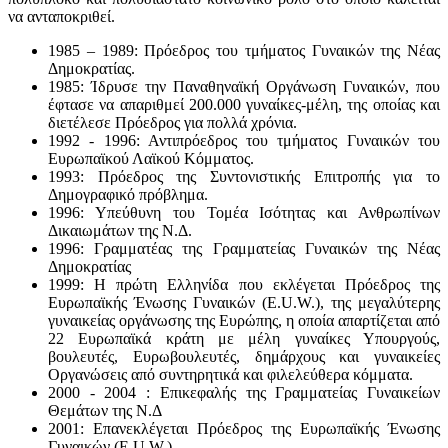
να ανταποκριθεί.
1985 – 1989: Πρόεδρος του τμήματος Γυναικών της Νέας
Δημοκρατίας.
1985: Ίδρυσε την Παναθηναϊκή Οργάνωση Γυναικών, που
έφτασε να απαριθμεί 200.000 γυναίκες-μέλη, της οποίας και
διετέλεσε Πρόεδρος για πολλά χρόνια.
1992 - 1996: Αντιπρόεδρος του τμήματος Γυναικών του
Ευρωπαϊκού Λαϊκού Κόμματος.
1993: Πρόεδρος της Συντονιστικής Επιτροπής για το
Δημογραφικό πρόβλημα.
1996: Υπεύθυνη του Τομέα Ισότητας και Ανθρωπίνων
Δικαιωμάτων της Ν.Δ.
1996: Γραμματέας της Γραμματείας Γυναικών της Νέας
Δημοκρατίας
1999: Η πρώτη Ελληνίδα που εκλέγεται Πρόεδρος της
Ευρωπαϊκής Ένωσης Γυναικών (E.U.W.), της μεγαλύτερης
γυναικείας οργάνωσης της Ευρώπης, η οποία απαρτίζεται από
22 Ευρωπαϊκά κράτη με μέλη γυναίκες Υπουργούς,
βουλευτές, Ευρωβουλευτές, δημάρχους και γυναικείες
Οργανώσεις από συντηρητικά και φιλελεύθερα κόμματα.
2000 - 2004 : Επικεφαλής της Γραμματείας Γυναικείων
Θεμάτων της Ν.Δ
2001: Επανεκλέγεται Πρόεδρος της Ευρωπαϊκής Ένωσης
Γυναικών (E.U.W.).