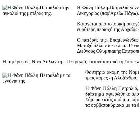
Η Φάνη Πάλλη-Πετραλιά γεννή
Δικηγορίας (παρ'Αρείω Πάγω).
Κατάγεται από ιστορική οικογ
ευρύτερη περιοχή της Αρχαίας
Ο πατέρας της, Επαμεινώνδας
Μεταξύ άλλων διετέλεσε Γενικ
Διεθνούς Ολυμπιακής Επιτροπή
Η μητέρα της, Νίνα Αυλωνίτη – Πετραλιά, καταγόταν από τη Σκόπελο
Φοιτήτρια ακόμη της Νομι
τρεις κόρες -η Αλεξάνδρα, 
Η Φάνη Πάλλη-Πετραλιά, π
διάστημα αφιερώθηκε αποκ
Σήμερα εκτός από μια παρα
τα σαββατοκύριακα με τα έ