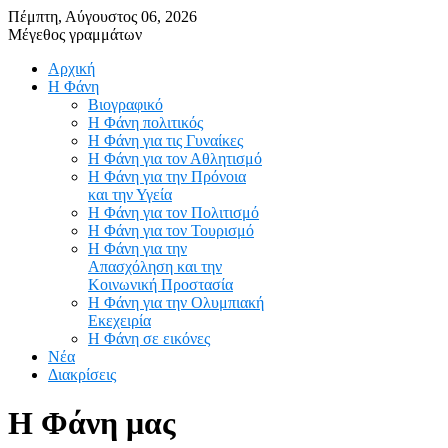
Πέμπτη, Αύγουστος 06, 2026
Μέγεθος γραμμάτων
Αρχική
Η Φάνη
Βιογραφικό
Η Φάνη πολιτικός
Η Φάνη για τις Γυναίκες
Η Φάνη για τον Αθλητισμό
Η Φάνη για την Πρόνοια
και την Υγεία
Η Φάνη για τον Πολιτισμό
Η Φάνη για τον Τουρισμό
Η Φάνη για την
Απασχόληση και την
Κοινωνική Προστασία
Η Φάνη για την Ολυμπιακή
Εκεχειρία
Η Φάνη σε εικόνες
Νέα
Διακρίσεις
Η Φάνη μας