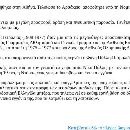
θηκε στην Αθήνα. Τελείωσε το Αρσάκειο, αποφοίτησε από τη Νομι
ένεια με μεγάλη προσφορά, δράση και πνευματική παρουσία. Γενέτει
 Ολυμπίας.
 Πετραλιάς (1908-1977) ήταν μια από τις μεγαλύτερες προσωπικότ
ός Γραμματέας Αθλητισμού και Γενικός Γραμματέας της Διεθνούς Επ
ς, κατά τα έτη 1975 – 1977 και πρόεδρος της Διεθνούς Ολυμπιακής 
, στο πατρογονικό σπίτι της οποίας περνάει η Φάνη Πάλλη-Πετραλιά 
κής, παντρεύεται τον γνωστό επιχειρηματία Νίκο Πάλλη, με τον οπο
η Έλενα, η Ντόρα-, ένας γιος -ο Ιάκωβος- και έντεκα εγγόνια.
αράλληλα με τις πολιτικές και επαγγελματικές της υποχρεώσεις υπ
λειστικά στην ανατροφή των τεσσάρων παιδιών της. Πήρε το πτυχίο
δοσιακή Ελληνίδα μητέρα, που τηλεφωνεί σε καθημερινή βάση σε όλα 
ντεκα εγγόνια της, που τα λατρεύει και τη λατρεύουν.
Κατεβάστε εδώ το πλήρες βιογρα