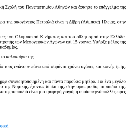
κή Σχολή του Πανεπιστημίου Αθηνών και άσκησε το επάγγελμα της
ρα της οικογένειας Πετραλιά είναι η Δίβρη (Λάμπεια) Ηλείας, στην
ητες του Ολυμπιακού Κινήματος και του αθλητισμού στην Ελλάδα.
ιτροπής των Μεσογειακών Αγώνων επί 15 χρόνια. Υπήρξε μέλος της
Ακαδημίας.
τα καλοκαίρια της.
ίο τους ενώνουν πάνω από σαράντα χρόνια αγάπης και κοινής ζωής,
ήρξε συνειδητοποιημένη και πάντα παρούσα μητέρα. Για ένα μεγάλο
 της Νομικής, έχοντας δίπλα της, στην ορκωμοσία, τα παιδιά της.
της τα παιδιά είναι μια τρυφερή γιαγιά, η οποία περνά πολλές ώρες
φικό.