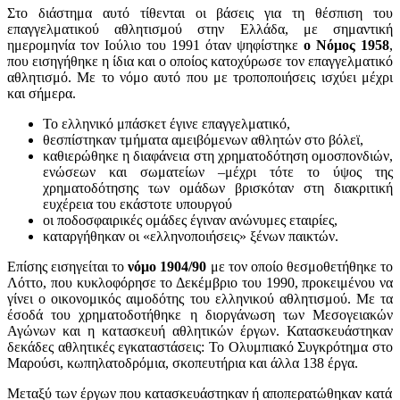
Στο διάστημα αυτό τίθενται οι βάσεις για τη θέσπιση του
επαγγελματικού αθλητισμού στην Ελλάδα, με σημαντική
ημερομηνία τον Ιούλιο του 1991 όταν ψηφίστηκε
ο Νόμος 1958
,
που εισηγήθηκε η ίδια και ο οποίος κατοχύρωσε τον επαγγελματικό
αθλητισμό. Με το νόμο αυτό που με τροποποιήσεις ισχύει μέχρι
και σήμερα.
Το ελληνικό μπάσκετ έγινε επαγγελματικό,
θεσπίστηκαν τμήματα αμειβόμενων αθλητών στο βόλεϊ,
καθιερώθηκε η διαφάνεια στη χρηματοδότηση ομοσπονδιών,
ενώσεων και σωματείων –μέχρι τότε το ύψος της
χρηματοδότησης των ομάδων βρισκόταν στη διακριτική
ευχέρεια του εκάστοτε υπουργού
οι ποδοσφαιρικές ομάδες έγιναν ανώνυμες εταιρίες,
καταργήθηκαν οι «ελληνοποιήσεις» ξένων παικτών.
Επίσης εισηγείται το
νόμο 1904/90
με τον οποίο θεσμοθετήθηκε το
Λόττο, που κυκλοφόρησε το Δεκέμβριο του 1990, προκειμένου να
γίνει ο οικονομικός αιμοδότης του ελληνικού αθλητισμού. Με τα
έσοδά του χρηματοδοτήθηκε η διοργάνωση των Μεσογειακών
Αγώνων και η κατασκευή αθλητικών έργων. Κατασκευάστηκαν
δεκάδες αθλητικές εγκαταστάσεις: Το Ολυμπιακό Συγκρότημα στο
Μαρούσι, κωπηλατοδρόμια, σκοπευτήρια και άλλα 138 έργα.
Μεταξύ των έργων που κατασκευάστηκαν ή αποπερατώθηκαν κατά