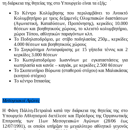
τη διάρκεια της θητείας της στο Υπουργείο είναι τα εξής:
Το Κέντρο Κολύμβησης που περιλαμβάνει το Ανοικτό
Κολυμβητήριο με τρεις δεξαμενές Ολυμπιακών διαστάσεων
(Αγωνιστική, Καταδύσεων, Προπόνησης), κερκίδες 10.000
θέσεων και βοηθητικούς χώρους, το κλειστό κολυμβητήριο,
χώροι Τύπου, αθλητικών παραγόντων κλπ.
Το Ποδηλατοδρόμιο, με στίβο ποδηλασίας 250μ., κερκίδες
4.000 θέσεων και βοηθητικούς χώρους
Το Συγκρότημα Αντισφαίρισης με 15 γήπεδα τέννις και 2
κερκίδες 3.000 θέσεων
Το Κωπηλατοδρόμιο Ιωαννίνων με εγκαταστάσεις για
κωπηλασία και κανόε – καγιάκ, με κερκίδες 2.500 θέσεων
Το Σκοπευτήριο Βύρωνα (σταθερού στόχου) και Μαλακάσας
(κινητού στόχου)
Το κέντρο Ιππασίας
Μεσογειακοί Αγώνες
Η Φάνη Πάλλη-Πετραλιά κατά την διάρκεια της θητείας της στο
Υπουργείο Αθλητισμού διετέλεσε και Πρόεδρος της Οργανωτικής
Επιτροπής των 11ων Μεσογειακών Αγώνων (28/06 έως
12/07/1991), οι οποίοι υπήρξαν το μεγαλύτερο αθλητικό γεγονός