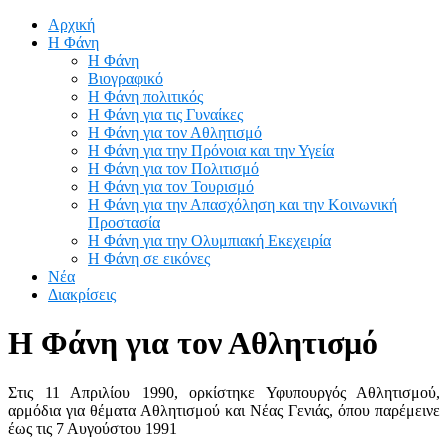
Αρχική
Η Φάνη
Η Φάνη
Βιογραφικό
Η Φάνη πολιτικός
Η Φάνη για τις Γυναίκες
Η Φάνη για τον Αθλητισμό
Η Φάνη για την Πρόνοια και την Υγεία
Η Φάνη για τον Πολιτισμό
Η Φάνη για τον Τουρισμό
Η Φάνη για την Απασχόληση και την Κοινωνική
Προστασία
Η Φάνη για την Ολυμπιακή Εκεχειρία
Η Φάνη σε εικόνες
Νέα
Διακρίσεις
Η Φάνη για τον Αθλητισμό
Στις 11 Απριλίου 1990, ορκίστηκε Υφυπουργός Αθλητισμού,
αρμόδια για θέματα Αθλητισμού και Νέας Γενιάς, όπου παρέμεινε
έως τις 7 Αυγούστου 1991